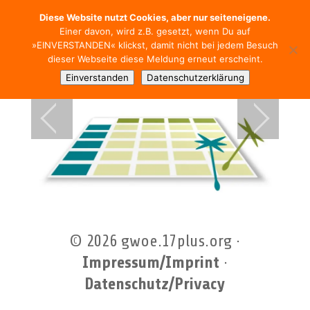
Diese Website nutzt Cookies, aber nur seiteneigene.
Einer davon, wird z.B. gesetzt, wenn Du auf
»EINVERSTANDEN« klickst, damit nicht bei jedem Besuch
dieser Webseite diese Meldung erneut erscheint.
Einverstanden
Datenschutzerklärung
© 2026 gwoe.17plus.org ·
Impressum/Imprint
·
Datenschutz/Privacy